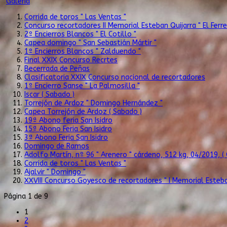
Galería
Corrida de toros " Las Ventas "
Concurso recortadores II Memorial Esteban Quijarra " El Ferre
2º Encierros Blancos " El Cotillo "
Capea domingo " San Sebastián Mártir "
1º Encierros Blancos " Zalduendo "
Final XXIX Concurso Recrtes
Becerrada de Peñas
Clasificatoria XXIX Concurso nacional de recortadores
1º Encierro Sanse " La Palmosilla "
Iscar ( Sabado )
Torrejón de Ardoz " Domingo Hernández "
Capea Torrejón de Ardoz ( Sabado )
19ª Abono feria San Isidro
15ª Abono Feria San Isidro
3ª Abono Feria San Isidro
Domingo de Ramos
Adolfo Martín, nº 96 " Arenero " cárdeno, 512 kg, 04/2019, 
Corrida de toros " Las Ventas "
Ajalvir " Domingo "
XXVIII Concurso Goyesco de recortadores " I Memorial Esteban
Página 1 de 9
1
2