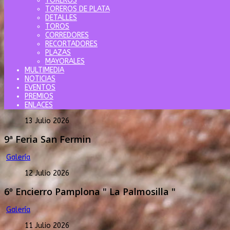
TOREROS
TOREROS DE PLATA
DETALLES
TOROS
CORREDORES
RECORTADORES
PLAZAS
MAYORALES
MULTIMEDIA
NOTICIAS
EVENTOS
PREMIOS
ENLACES
13 Julio 2026
9ª Feria San Fermin
Galería
12 Julio 2026
6º Encierro Pamplona " La Palmosilla "
Galería
11 Julio 2026