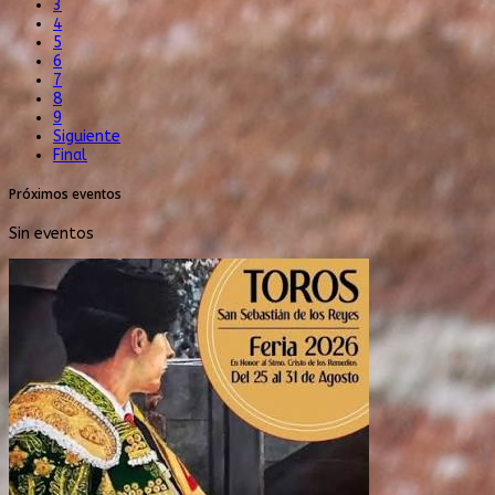
3
4
5
6
7
8
9
Siguiente
Final
Próximos eventos
Sin eventos