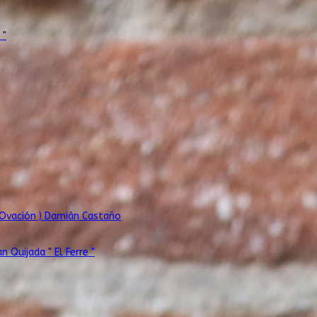
 "
( Ovación ) Damián Castaño
 Quijada " El Ferre "