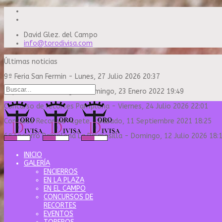
David Glez. del Campo
info@torodivisa.com
Últimas noticias
9ª Feria San Fermin
-
Lunes, 27 Julio 2026 20:37
Capea Sanse Domingo
-
Domingo, 23 Enero 2022 19:49
Concurso de recortes Pamplona
-
Viernes, 24 Julio 2026 22:01
Concurso Recortes Algete
-
Sábado, 11 Septiembre 2021 18:25
6º Encierro Pamplona La Palmosilla
-
Domingo, 12 Julio 2026 18:
INICIO
GALERÍA
ENCIERROS
EN LA PLAZA
EN EL CAMPO
CONCURSOS DE
RECORTES
EVENTOS