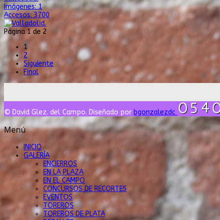
Imágenes: 1
Accesos: 3700
Página 1 de 2
1
2
Siguiente
Final
© David Glez. del Campo. Diseñado por
bgonzalezdc
Menú
INICIO
GALERÍA
ENCIERROS
EN LA PLAZA
EN EL CAMPO
CONCURSOS DE RECORTES
EVENTOS
TOREROS
TOREROS DE PLATA