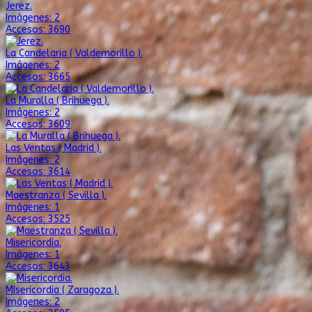
Jerez.
Imágenes: 2
Accesos: 3690
La Candelaria ( Valdemorillo ).
Imágenes: 2
Accesos: 3665
La Muralla ( Brihuega ).
Imágenes: 2
Accesos: 3609
Las Ventas ( Madrid ).
Imágenes: 2
Accesos: 3614
Maestranza ( Sevilla ).
Imágenes: 1
Accesos: 3525
Misericordia.
Imágenes: 1
Accesos: 3643
MIsericordia ( Zaragoza ).
Imágenes: 2