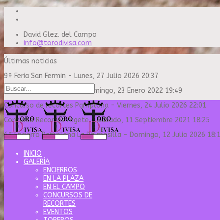
David Glez. del Campo
info@torodivisa.com
Últimas noticias
9ª Feria San Fermin
-
Lunes, 27 Julio 2026 20:37
Capea Sanse Domingo
-
Domingo, 23 Enero 2022 19:49
Concurso de recortes Pamplona
-
Viernes, 24 Julio 2026 22:01
Concurso Recortes Algete
-
Sábado, 11 Septiembre 2021 18:25
6º Encierro Pamplona La Palmosilla
-
Domingo, 12 Julio 2026 18:
INICIO
GALERÍA
ENCIERROS
EN LA PLAZA
EN EL CAMPO
CONCURSOS DE
RECORTES
EVENTOS