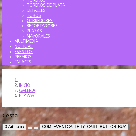
TOREROS
TOREROS DE PLATA
DETALLES
TOROS
CORREDORES
RECORTADORES
PLAZAS
MAYORALES
MULTIMEDIA
NOTICIAS
EVENTOS
PREMIOS
ENLACES
INICIO
GALERÍA
PLAZAS
Cesta
0
Artículos
COM_EVENTGALLERY_CART_BUTTON_BUY