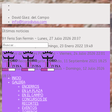
David Glez. del Campo
info@torodivisa.com
Últimas noticias
9ª Feria San Fermin
-
Lunes, 27 Julio 2026 20:37
Capea Sanse Domingo
-
Domingo, 23 Enero 2022 19:49
Concurso de recortes Pamplona
-
Viernes, 24 Julio 2026 22:01
Concurso Recortes Algete
-
Sábado, 11 Septiembre 2021 18:25
6º Encierro Pamplona La Palmosilla
-
Domingo, 12 Julio 2026
18:15
INICIO
GALERÍA
ENCIERROS
EN LA PLAZA
EN EL CAMPO
CONCURSOS DE
RECORTES
EVENTOS