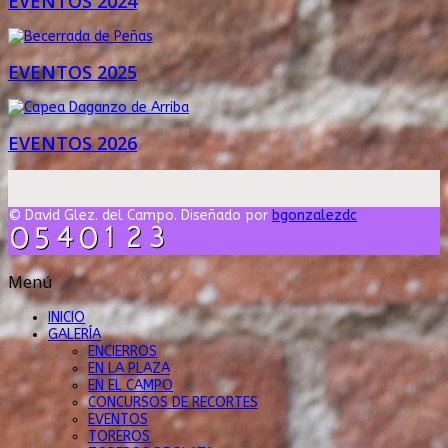
EVENTOS 2024
EVENTOS 2025
EVENTOS 2026
© David Glez. del Campo. Diseñado por
bgonzalezdc
Menú
INICIO
GALERÍA
ENCIERROS
EN LA PLAZA
EN EL CAMPO
CONCURSOS DE RECORTES
EVENTOS
TOREROS