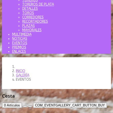
TOREROS
TOREROS DE PLATA
DETALLES
TOROS
CORREDORES
RECORTADORES
PLAZAS
MAYORALES
MULTIMEDIA
NOTICIAS
EVENTOS
PREMIOS
ENLACES
INICIO
GALERÍA
EVENTOS
Cesta
0
Artículos
COM_EVENTGALLERY_CART_BUTTON_BUY