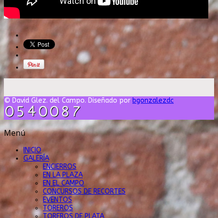
© David Glez. del Campo. Diseñado por
bgonzalezdc
Menú
INICIO
GALERÍA
ENCIERROS
EN LA PLAZA
EN EL CAMPO
CONCURSOS DE RECORTES
EVENTOS
TOREROS
TOREROS DE PLATA