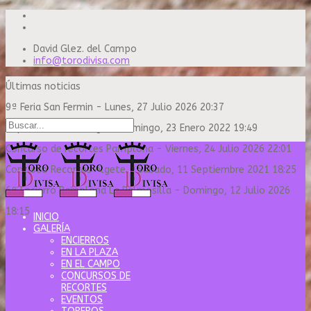
David Glez. del Campo
info@torodivisa.com
Últimas noticias
9ª Feria San Fermin
-
Lunes, 27 Julio 2026 20:37
Capea Sanse Domingo
-
Domingo, 23 Enero 2022 19:49
Concurso de recortes Pamplona
-
Viernes, 24 Julio 2026 22:01
Concurso Recortes Algete
-
Sábado, 11 Septiembre 2021 18:25
6º Encierro Pamplona La Palmosilla
-
Domingo, 12 Julio 2026
18:15
INICIO
GALERÍA
ENCIERROS
EN LA PLAZA
EN EL CAMPO
CONCURSOS DE
RECORTES
EVENTOS