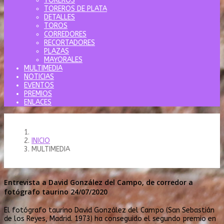
TOREROS
TOREROS DE PLATA
DETALLES
TOROS
CORREDORES
RECORTADORES
PLAZAS
MAYORALES
MULTIMEDIA
NOTICIAS
EVENTOS
PREMIOS
ENLACES
INICIO
MULTIMEDIA
Entrevista a David González del Campo, de corredor a
fotógrafo taurino 24/07/2020
El fotógrafo taurino David González del Campo (San Sebastián
de los Reyes, Madrid. 1973) ha conseguido el segundo premio en