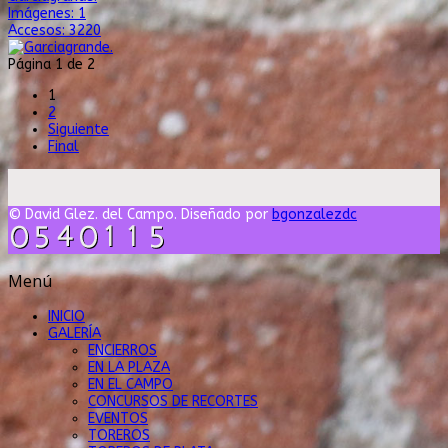
Imágenes: 1
Accesos: 3220
Página 1 de 2
1
2
Siguiente
Final
© David Glez. del Campo. Diseñado por
bgonzalezdc
Menú
INICIO
GALERÍA
ENCIERROS
EN LA PLAZA
EN EL CAMPO
CONCURSOS DE RECORTES
EVENTOS
TOREROS