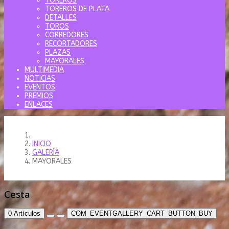
TOREROS
TOREROS DE PLATA
DETALLES
TOROS
CORREDORES
RECORTADORES
PLAZAS
MAYORALES
MULTIMEDIA
NOTICIAS
EVENTOS
PREMIOS
ENLACES
INICIO
GALERÍA
MAYORALES
Cesta
0
Artículos
COM_EVENTGALLERY_CART_BUTTON_BUY