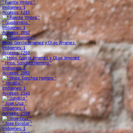
" Fuente Ymbro ".
Imágenes: 1
Accesos: 3233
" Guadamilla "
Imágenes: 1
Accesos: 2082
Hnos. Garcia Jimenez y Olga Jimenez.
Imágenes: 1
Accesos: 2293
" Hnos. Sanchez Herrero "
Imágenes: 1
Accesos: 2083
" Jandilla "
Imágenes: 1
Accesos: 2140
" Jose Cruz "
Imágenes: 1
Accesos: 2199
" Jose Escolar "
Imágenes: 1