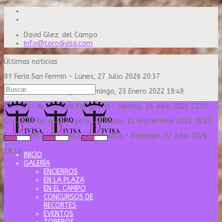
David Glez. del Campo
info@torodivisa.com
Últimas noticias
9ª Feria San Fermin
-
Lunes, 27 Julio 2026 20:37
Capea Sanse Domingo
-
Domingo, 23 Enero 2022 19:49
Concurso de recortes Pamplona
-
Viernes, 24 Julio 2026 22:01
Concurso Recortes Algete
-
Sábado, 11 Septiembre 2021 18:25
6º Encierro Pamplona La Palmosilla
-
Domingo, 12 Julio 2026
18:15
INICIO
GALERÍA
ENCIERROS
EN LA PLAZA
EN EL CAMPO
CONCURSOS DE
RECORTES
EVENTOS