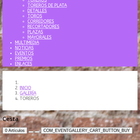
TOREROS
TOREROS DE PLATA
DETALLES
TOROS
CORREDORES
RECORTADORES
PLAZAS
MAYORALES
MULTIMEDIA
NOTICIAS
EVENTOS
PREMIOS
ENLACES
INICIO
GALERÍA
TOREROS
Cesta
0
Artículos
COM_EVENTGALLERY_CART_BUTTON_BUY