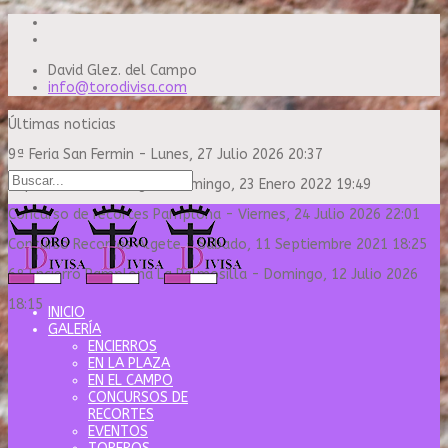
David Glez. del Campo
info@torodivisa.com
Últimas noticias
9ª Feria San Fermin
-
Lunes, 27 Julio 2026 20:37
Capea Sanse Domingo
-
Domingo, 23 Enero 2022 19:49
Concurso de recortes Pamplona
-
Viernes, 24 Julio 2026 22:01
Concurso Recortes Algete
-
Sábado, 11 Septiembre 2021 18:25
6º Encierro Pamplona La Palmosilla
-
Domingo, 12 Julio 2026
18:15
INICIO
GALERÍA
ENCIERROS
EN LA PLAZA
EN EL CAMPO
CONCURSOS DE
RECORTES
EVENTOS