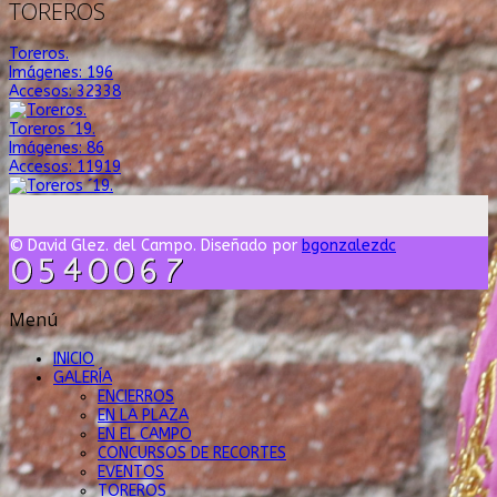
TOREROS
Toreros.
Imágenes: 196
Accesos: 32338
Toreros ´19.
Imágenes: 86
Accesos: 11919
© David Glez. del Campo. Diseñado por
bgonzalezdc
Menú
INICIO
GALERÍA
ENCIERROS
EN LA PLAZA
EN EL CAMPO
CONCURSOS DE RECORTES
EVENTOS
TOREROS