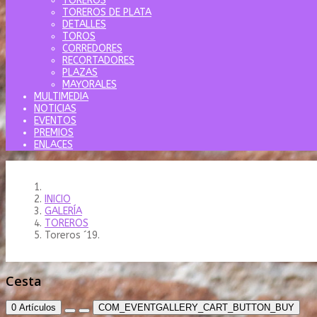
TOREROS
TOREROS DE PLATA
DETALLES
TOROS
CORREDORES
RECORTADORES
PLAZAS
MAYORALES
MULTIMEDIA
NOTICIAS
EVENTOS
PREMIOS
ENLACES
INICIO
GALERÍA
TOREROS
Toreros ´19.
Cesta
0
Artículos
COM_EVENTGALLERY_CART_BUTTON_BUY