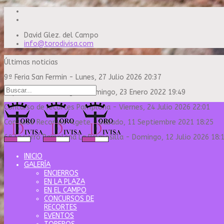
David Glez. del Campo
info@torodivisa.com
Últimas noticias
9ª Feria San Fermin
-
Lunes, 27 Julio 2026 20:37
Capea Sanse Domingo
-
Domingo, 23 Enero 2022 19:49
Concurso de recortes Pamplona
-
Viernes, 24 Julio 2026 22:01
Concurso Recortes Algete
-
Sábado, 11 Septiembre 2021 18:25
6º Encierro Pamplona La Palmosilla
-
Domingo, 12 Julio 2026 18:
INICIO
GALERÍA
ENCIERROS
EN LA PLAZA
EN EL CAMPO
CONCURSOS DE
RECORTES
EVENTOS