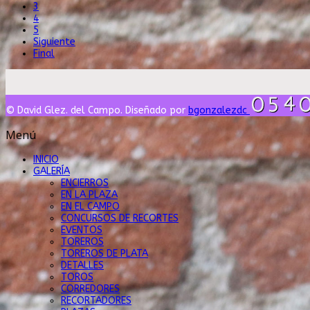
3
4
5
Siguiente
Final
© David Glez. del Campo. Diseñado por
bgonzalezdc
Menú
INICIO
GALERÍA
ENCIERROS
EN LA PLAZA
EN EL CAMPO
CONCURSOS DE RECORTES
EVENTOS
TOREROS
TOREROS DE PLATA
DETALLES
TOROS
CORREDORES
RECORTADORES