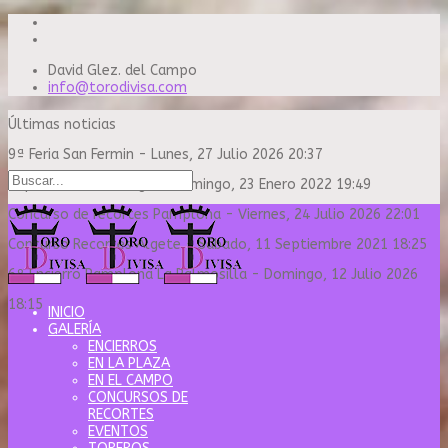
David Glez. del Campo
info@torodivisa.com
Últimas noticias
9ª Feria San Fermin
-
Lunes, 27 Julio 2026 20:37
Capea Sanse Domingo
-
Domingo, 23 Enero 2022 19:49
Concurso de recortes Pamplona
-
Viernes, 24 Julio 2026 22:01
Concurso Recortes Algete
-
Sábado, 11 Septiembre 2021 18:25
6º Encierro Pamplona La Palmosilla
-
Domingo, 12 Julio 2026
18:15
INICIO
GALERÍA
ENCIERROS
EN LA PLAZA
EN EL CAMPO
CONCURSOS DE
RECORTES
EVENTOS