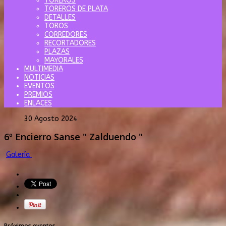
TOREROS
TOREROS DE PLATA
DETALLES
TOROS
CORREDORES
RECORTADORES
PLAZAS
MAYORALES
MULTIMEDIA
NOTICIAS
EVENTOS
PREMIOS
ENLACES
30 Agosto 2024
6º Encierro Sanse " Zalduendo "
Galería
Próximos eventos