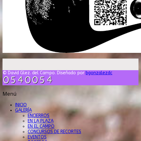
© David Glez. del Campo. Diseñado por
bgonzalezdc
Menú
INICIO
GALERÍA
ENCIERROS
EN LA PLAZA
EN EL CAMPO
CONCURSOS DE RECORTES
EVENTOS