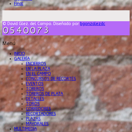
Final
© David Glez. del Campo. Diseñado por
bgonzalezdc
Menú
INICIO
GALERÍA
ENCIERROS
EN LA PLAZA
EN EL CAMPO
CONCURSOS DE RECORTES
EVENTOS
TOREROS
TOREROS DE PLATA
DETALLES
TOROS
CORREDORES
RECORTADORES
PLAZAS
MAYORALES
MULTIMEDIA