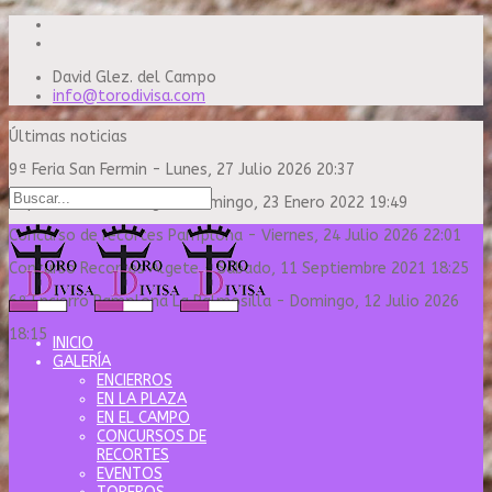
David Glez. del Campo
info@torodivisa.com
Últimas noticias
9ª Feria San Fermin
-
Lunes, 27 Julio 2026 20:37
Capea Sanse Domingo
-
Domingo, 23 Enero 2022 19:49
Concurso de recortes Pamplona
-
Viernes, 24 Julio 2026 22:01
Concurso Recortes Algete
-
Sábado, 11 Septiembre 2021 18:25
6º Encierro Pamplona La Palmosilla
-
Domingo, 12 Julio 2026
18:15
INICIO
GALERÍA
ENCIERROS
EN LA PLAZA
EN EL CAMPO
CONCURSOS DE
RECORTES
EVENTOS