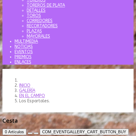
TOREROS
TOREROS DE PLATA
DETALLES
TOROS
CORREDORES
RECORTADORES
PLAZAS
MAYORALES
MULTIMEDIA
NOTICIAS
EVENTOS
PREMIOS
ENLACES
INICIO
GALERÍA
EN EL CAMPO
Los Espartales.
Cesta
0
Artículos
COM_EVENTGALLERY_CART_BUTTON_BUY