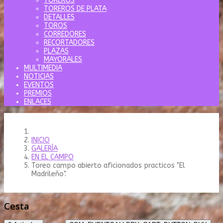
TOREROS
TOREROS DE PLATA
DETALLES
TOROS
CORREDORES
RECORTADORES
PLAZAS
MAYORALES
MULTIMEDIA
NOTICIAS
EVENTOS
PREMIOS
ENLACES
INICIO
GALERÍA
EN EL CAMPO
Toreo campo abierto aficionados practicos "El
Madrileño".
Cesta