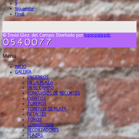
5
Siguiente
Final
© David Glez. del Campo. Diseñado por
bgonzalezdc
Menú
INICIO
GALERÍA
ENCIERROS
EN LA PLAZA
EN EL CAMPO
CONCURSOS DE RECORTES
EVENTOS
TOREROS
TOREROS DE PLATA
DETALLES
TOROS
CORREDORES
RECORTADORES
PLAZAS