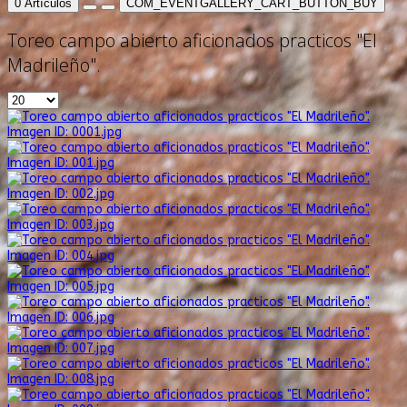
0
Artículos
COM_EVENTGALLERY_CART_BUTTON_BUY
Toreo campo abierto aficionados practicos "El
Madrileño".
Imagen ID: 0001.jpg
Imagen ID: 001.jpg
Imagen ID: 002.jpg
Imagen ID: 003.jpg
Imagen ID: 004.jpg
Imagen ID: 005.jpg
Imagen ID: 006.jpg
Imagen ID: 007.jpg
Imagen ID: 008.jpg