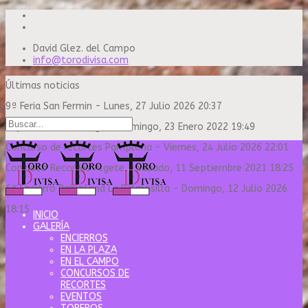
David Glez. del Campo
info@torodivisa.com
Últimas noticias
9ª Feria San Fermin
-
Lunes, 27 Julio 2026 20:37
Capea Sanse Domingo
-
Domingo, 23 Enero 2022 19:49
Concurso de recortes Pamplona
-
Viernes, 24 Julio 2026 22:01
Concurso Recortes Algete
-
Sábado, 11 Septiembre 2021 18:25
6º Encierro Pamplona La Palmosilla
-
Domingo, 12 Julio 2026
18:15
INICIO
GALERÍA
ENCIERROS
EN LA PLAZA
EN EL CAMPO
CONCURSOS DE
RECORTES
EVENTOS