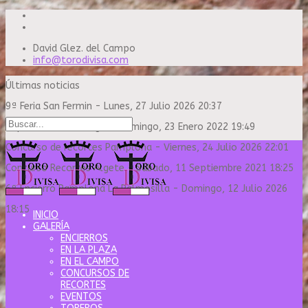
David Glez. del Campo
info@torodivisa.com
Últimas noticias
9ª Feria San Fermin
-
Lunes, 27 Julio 2026 20:37
Capea Sanse Domingo
-
Domingo, 23 Enero 2022 19:49
Concurso de recortes Pamplona
-
Viernes, 24 Julio 2026 22:01
Concurso Recortes Algete
-
Sábado, 11 Septiembre 2021 18:25
6º Encierro Pamplona La Palmosilla
-
Domingo, 12 Julio 2026
18:15
INICIO
GALERÍA
ENCIERROS
EN LA PLAZA
EN EL CAMPO
CONCURSOS DE
RECORTES
EVENTOS