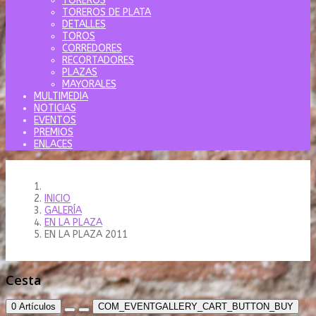
TOREROS
TOREROS DE PLATA
DETALLES
TOROS
CORREDORES
RECORTADORES
PLAZAS
MAYORALES
MULTIMEDIA
NOTICIAS
EVENTOS
PREMIOS
ENLACES
INICIO
GALERÍA
EN LA PLAZA
EN LA PLAZA 2011
Cesta
0
Artículos
COM_EVENTGALLERY_CART_BUTTON_BUY