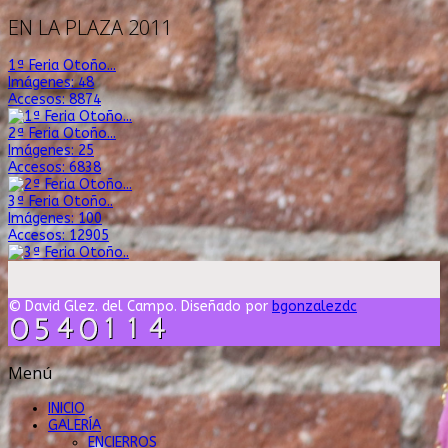
EN LA PLAZA 2011
1ª Feria Otoño...
Imágenes: 48
Accesos: 8874
2ª Feria Otoño...
Imágenes: 25
Accesos: 6838
3ª Feria Otoño..
Imágenes: 100
Accesos: 12905
© David Glez. del Campo. Diseñado por
bgonzalezdc
Menú
INICIO
GALERÍA
ENCIERROS