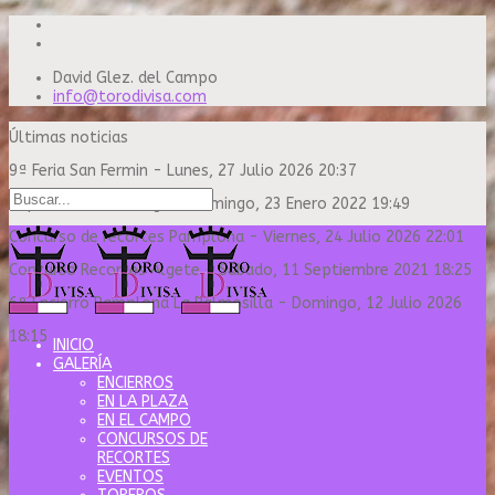
David Glez. del Campo
info@torodivisa.com
Últimas noticias
9ª Feria San Fermin
-
Lunes, 27 Julio 2026 20:37
Capea Sanse Domingo
-
Domingo, 23 Enero 2022 19:49
Concurso de recortes Pamplona
-
Viernes, 24 Julio 2026 22:01
Concurso Recortes Algete
-
Sábado, 11 Septiembre 2021 18:25
6º Encierro Pamplona La Palmosilla
-
Domingo, 12 Julio 2026
18:15
INICIO
GALERÍA
ENCIERROS
EN LA PLAZA
EN EL CAMPO
CONCURSOS DE
RECORTES
EVENTOS