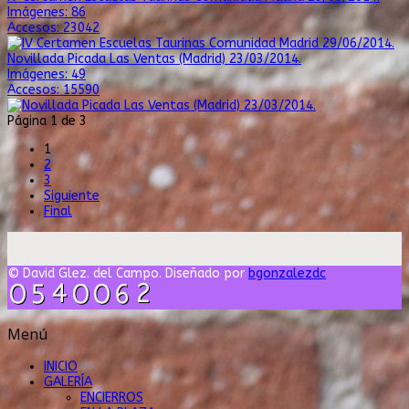
Imágenes: 86
Accesos: 23042
Novillada Picada Las Ventas (Madrid) 23/03/2014.
Imágenes: 49
Accesos: 15590
Página 1 de 3
1
2
3
Siguiente
Final
© David Glez. del Campo. Diseñado por
bgonzalezdc
Menú
INICIO
GALERÍA
ENCIERROS