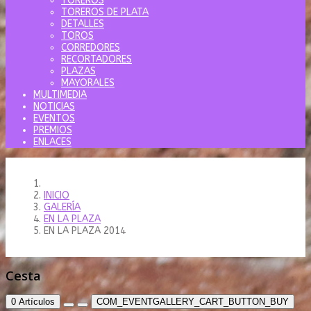
TOREROS
TOREROS DE PLATA
DETALLES
TOROS
CORREDORES
RECORTADORES
PLAZAS
MAYORALES
MULTIMEDIA
NOTICIAS
EVENTOS
PREMIOS
ENLACES
INICIO
GALERÍA
EN LA PLAZA
EN LA PLAZA 2014
Cesta
0
Artículos
COM_EVENTGALLERY_CART_BUTTON_BUY