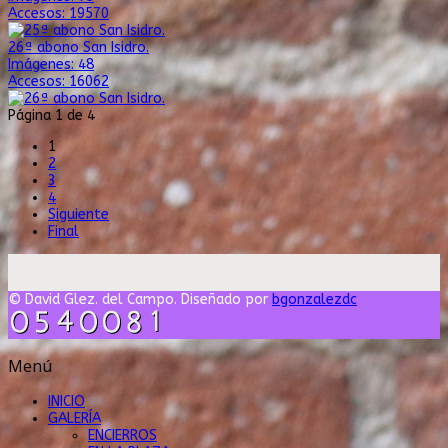
Accesos: 19570
26ª abono San Isidro.
Imágenes: 48
Accesos: 16062
Página 1 de 4
1
2
3
4
Siguiente
Final
© David Glez. del Campo. Diseñado por
bgonzalezdc
Menú
INICIO
GALERÍA
ENCIERROS