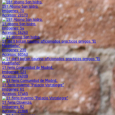
19ª Abono San Isidro.
Imágenes: 70
Accesos: 23173
1ª abono San Isidro.
Imágenes: 54
Accesos: 16263
1º dia II bolsin taurino aficionados practicos amigos "El
Madrileño".
Imágenes: 230
Accesos: 60563
1ª Feria Comunidad de Madrid..
Imágenes: 121
Accesos: 34309
1ª feria Invierno "Palacio Vistalegre".
Imágenes: 61
Accesos: 17465
1ª feria Olivenza.
Imágenes: 82
Accesos: 21866