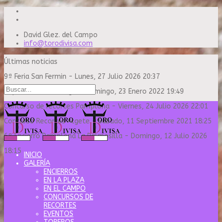
David Glez. del Campo
info@torodivisa.com
Últimas noticias
9ª Feria San Fermin
-
Lunes, 27 Julio 2026 20:37
Capea Sanse Domingo
-
Domingo, 23 Enero 2022 19:49
Concurso de recortes Pamplona
-
Viernes, 24 Julio 2026 22:01
Concurso Recortes Algete
-
Sábado, 11 Septiembre 2021 18:25
6º Encierro Pamplona La Palmosilla
-
Domingo, 12 Julio 2026
18:15
INICIO
GALERÍA
ENCIERROS
EN LA PLAZA
EN EL CAMPO
CONCURSOS DE
RECORTES
EVENTOS