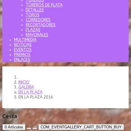
TOREROS
TOREROS DE PLATA
DETALLES
TOROS
CORREDORES
RECORTADORES
PLAZAS
MAYORALES
MULTIMEDIA
NOTICIAS
EVENTOS
PREMIOS
ENLACES
INICIO
GALERÍA
EN LA PLAZA
EN LA PLAZA 2016
Cesta
0
Artículos
COM_EVENTGALLERY_CART_BUTTON_BUY