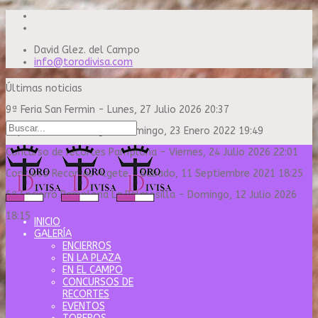
David Glez. del Campo
info@torodivisa.com
Últimas noticias
9ª Feria San Fermin
-
Lunes, 27 Julio 2026 20:37
Capea Sanse Domingo
-
Domingo, 23 Enero 2022 19:49
Concurso de recortes Pamplona
-
Viernes, 24 Julio 2026 22:01
Concurso Recortes Algete
-
Sábado, 11 Septiembre 2021 18:25
6º Encierro Pamplona La Palmosilla
-
Domingo, 12 Julio 2026
18:15
INICIO
GALERÍA
ENCIERROS
EN LA PLAZA
EN EL CAMPO
CONCURSOS DE
RECORTES
EVENTOS