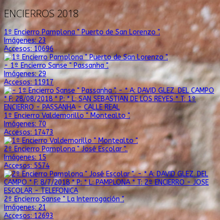
ENCIERROS 2018
1º Encierro Pamplona " Puerto de San Lorenzo ".
Imágenes: 23
Accesos: 10696
- 1º Encierro Sanse " Passanha ".
Imágenes: 29
Accesos: 11917
1º Encierro Valdemorillo " Montealto ".
Imágenes: 70
Accesos: 17473
2º Encierro Pamplona " José Escolar "..
Imágenes: 15
Accesos: 5574
2º Encierro Sanse " La Interrogación ".
Imágenes: 21
Accesos: 12693