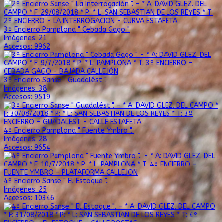
3ª Encierro Pamplona " Cebada Gago ".
Imágenes: 21
Accesos: 9962
3º Encierro Sanse " Guadalést ".
Imágenes: 38
Accesos: 9519
4º Encierro Pamplona " Fuente Ymbro "..
Imágenes: 28
Accesos: 9654
4º Encierro Sanse " El Estoque "..
Imágenes: 25
Accesos: 10346