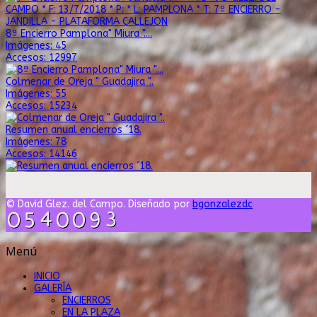
8ª Encierro Pamplona" Miura "....
Imágenes: 45
Accesos: 12997
Colmenar de Oreja " Guadajira "..
Imágenes: 55
Accesos: 15234
Resumen anual encierros ´18.
Imágenes: 78
Accesos: 14146
© David Glez. del Campo. Diseñado por
bgonzalezdc
Menú
INICIO
GALERÍA
ENCIERROS
EN LA PLAZA