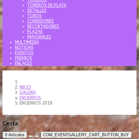
TOREROS
TOREROS DE PLATA
DETALLES
TOROS
CORREDORES
RECORTADORES
PLAZAS
MAYORALES
MULTIMEDIA
NOTICIAS
EVENTOS
PREMIOS
ENLACES
INICIO
GALERÍA
ENCIERROS
ENCIERROS 2018
Cesta
0
Artículos
COM_EVENTGALLERY_CART_BUTTON_BUY