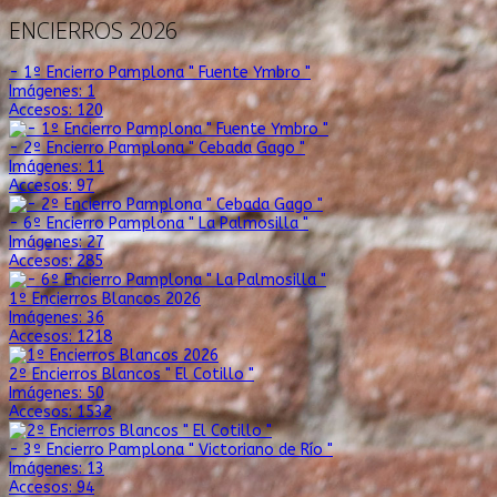
ENCIERROS 2026
- 1º Encierro Pamplona " Fuente Ymbro "
Imágenes: 1
Accesos: 120
- 2º Encierro Pamplona " Cebada Gago "
Imágenes: 11
Accesos: 97
- 6º Encierro Pamplona " La Palmosilla "
Imágenes: 27
Accesos: 285
1º Encierros Blancos 2026
Imágenes: 36
Accesos: 1218
2º Encierros Blancos " El Cotillo "
Imágenes: 50
Accesos: 1532
- 3º Encierro Pamplona " Victoriano de Río "
Imágenes: 13
Accesos: 94