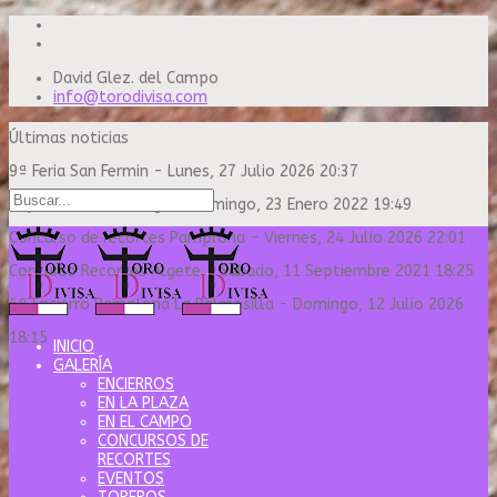
David Glez. del Campo
info@torodivisa.com
Últimas noticias
9ª Feria San Fermin
-
Lunes, 27 Julio 2026 20:37
Capea Sanse Domingo
-
Domingo, 23 Enero 2022 19:49
Concurso de recortes Pamplona
-
Viernes, 24 Julio 2026 22:01
Concurso Recortes Algete
-
Sábado, 11 Septiembre 2021 18:25
6º Encierro Pamplona La Palmosilla
-
Domingo, 12 Julio 2026
18:15
INICIO
GALERÍA
ENCIERROS
EN LA PLAZA
EN EL CAMPO
CONCURSOS DE
RECORTES
EVENTOS