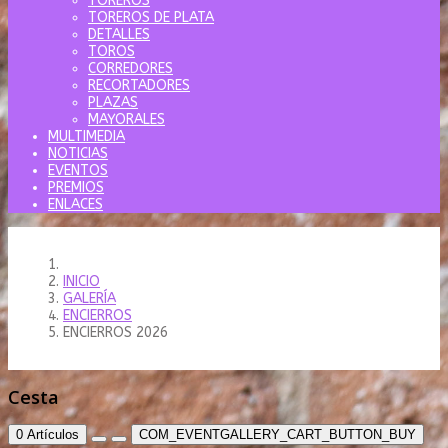
TOREROS
TOREROS DE PLATA
DETALLES
TOROS
CORREDORES
RECORTADORES
PLAZAS
MAYORALES
MULTIMEDIA
NOTICIAS
EVENTOS
PREMIOS
ENLACES
INICIO
GALERÍA
ENCIERROS
ENCIERROS 2026
Cesta
0
Artículos
COM_EVENTGALLERY_CART_BUTTON_BUY