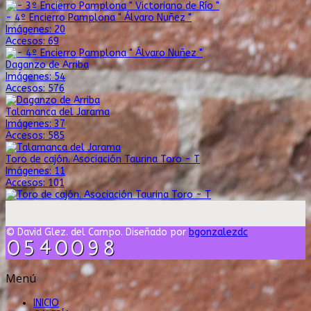
- 4º Encierro Pamplona " Álvaro Nuñez "
Imágenes: 20
Accesos: 69
Daganzo de Arriba
Imágenes: 54
Accesos: 576
Talamanca del Jarama
Imágenes: 37
Accesos: 585
Toro de cajón. Asociación Taurina Toro - T
Imágenes: 11
Accesos: 101
© David Glez. del Campo. Diseñado por
bgonzalezdc
Menú
INICIO