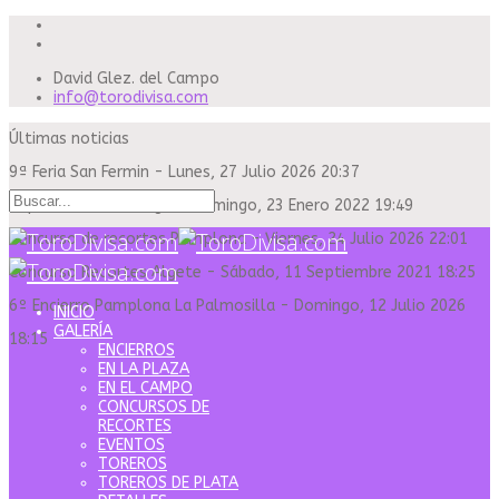
David Glez. del Campo
info@torodivisa.com
Últimas noticias
9ª Feria San Fermin
-
Lunes, 27 Julio 2026 20:37
Capea Sanse Domingo
-
Domingo, 23 Enero 2022 19:49
Concurso de recortes Pamplona
-
Viernes, 24 Julio 2026 22:01
Concurso Recortes Algete
-
Sábado, 11 Septiembre 2021 18:25
6º Encierro Pamplona La Palmosilla
-
Domingo, 12 Julio 2026
INICIO
GALERÍA
18:15
ENCIERROS
EN LA PLAZA
EN EL CAMPO
CONCURSOS DE
RECORTES
EVENTOS
TOREROS
TOREROS DE PLATA