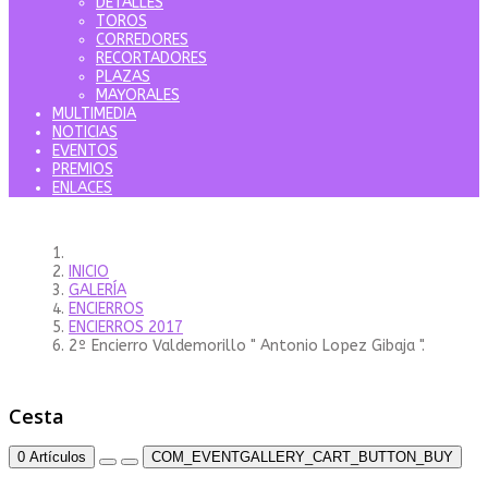
DETALLES
TOROS
CORREDORES
RECORTADORES
PLAZAS
MAYORALES
MULTIMEDIA
NOTICIAS
EVENTOS
PREMIOS
ENLACES
INICIO
GALERÍA
ENCIERROS
ENCIERROS 2017
2º Encierro Valdemorillo " Antonio Lopez Gibaja ".
Cesta
0
Artículos
COM_EVENTGALLERY_CART_BUTTON_BUY