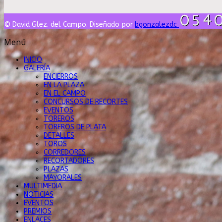
© David Glez. del Campo. Diseñado por
bgonzalezdc
Menú
INICIO
GALERÍA
ENCIERROS
EN LA PLAZA
EN EL CAMPO
CONCURSOS DE RECORTES
EVENTOS
TOREROS
TOREROS DE PLATA
DETALLES
TOROS
CORREDORES
RECORTADORES
PLAZAS
MAYORALES
MULTIMEDIA
NOTICIAS
EVENTOS
PREMIOS
ENLACES