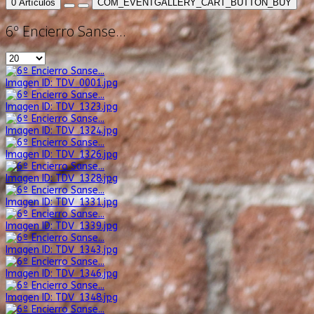
0
Artículos
COM_EVENTGALLERY_CART_BUTTON_BUY
6º Encierro Sanse...
Imagen ID: TDV_0001.jpg
Imagen ID: TDV_1323.jpg
Imagen ID: TDV_1324.jpg
Imagen ID: TDV_1326.jpg
Imagen ID: TDV_1328.jpg
Imagen ID: TDV_1331.jpg
Imagen ID: TDV_1339.jpg
Imagen ID: TDV_1343.jpg
Imagen ID: TDV_1346.jpg
Imagen ID: TDV_1348.jpg