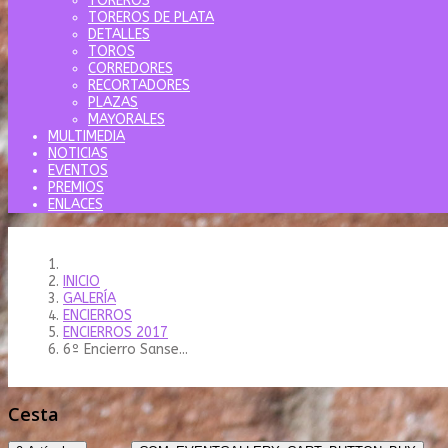
TOREROS
TOREROS DE PLATA
DETALLES
TOROS
CORREDORES
RECORTADORES
PLAZAS
MAYORALES
MULTIMEDIA
NOTICIAS
EVENTOS
PREMIOS
ENLACES
INICIO
GALERÍA
ENCIERROS
ENCIERROS 2017
6º Encierro Sanse...
Cesta