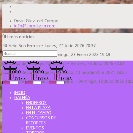
David Glez. del Campo
info@torodivisa.com
Últimas noticias
9ª Feria San Fermin
-
Lunes, 27 Julio 2026 20:37
Capea Sanse Domingo
-
Domingo, 23 Enero 2022 19:49
Concurso de recortes Pamplona
-
Viernes, 24 Julio 2026 22:01
Concurso Recortes Algete
-
Sábado, 11 Septiembre 2021 18:25
6º Encierro Pamplona La Palmosilla
-
Domingo, 12 Julio 2026 18:
INICIO
GALERÍA
ENCIERROS
EN LA PLAZA
EN EL CAMPO
CONCURSOS DE
RECORTES
EVENTOS