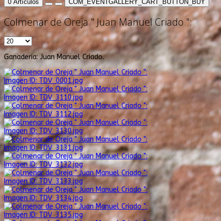
0
Artículos
COM_EVENTGALLERY_CART_BUTTON_BUY
Colmenar de Oreja " Juan Manuel Criado ":
Ganaderia: Juan Manuel Criado.
Imagen ID: TDV_0001.jpg
Imagen ID: TDV_3110.jpg
Imagen ID: TDV_3112.jpg
Imagen ID: TDV_3130.jpg
Imagen ID: TDV_3131.jpg
Imagen ID: TDV_3132.jpg
Imagen ID: TDV_3133.jpg
Imagen ID: TDV_3134.jpg
Imagen ID: TDV_3135.jpg