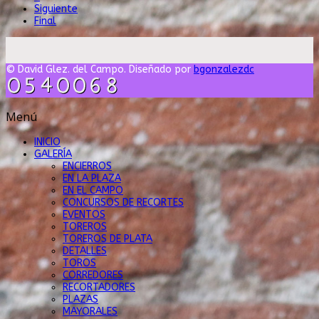
Siguiente
Final
© David Glez. del Campo. Diseñado por
bgonzalezdc
Menú
INICIO
GALERÍA
ENCIERROS
EN LA PLAZA
EN EL CAMPO
CONCURSOS DE RECORTES
EVENTOS
TOREROS
TOREROS DE PLATA
DETALLES
TOROS
CORREDORES
RECORTADORES
PLAZAS
MAYORALES