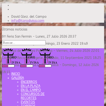
David Glez. del Campo
info@torodivisa.com
Últimas noticias
9ª Feria San Fermin
-
Lunes, 27 Julio 2026 20:37
Capea Sanse Domingo
-
Domingo, 23 Enero 2022 19:49
Concurso de recortes Pamplona
-
Viernes, 24 Julio 2026 22:01
Concurso Recortes Algete
-
Sábado, 11 Septiembre 2021 18:25
6º Encierro Pamplona La Palmosilla
-
Domingo, 12 Julio 2026
18:15
INICIO
GALERÍA
ENCIERROS
EN LA PLAZA
EN EL CAMPO
CONCURSOS DE
RECORTES
EVENTOS