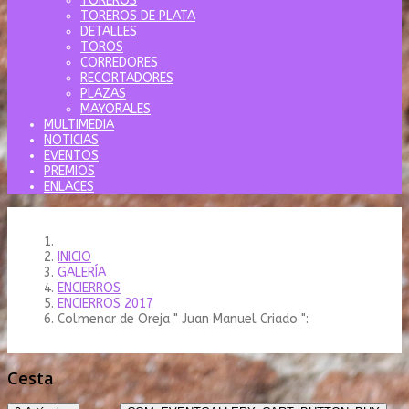
TOREROS
TOREROS DE PLATA
DETALLES
TOROS
CORREDORES
RECORTADORES
PLAZAS
MAYORALES
MULTIMEDIA
NOTICIAS
EVENTOS
PREMIOS
ENLACES
INICIO
GALERÍA
ENCIERROS
ENCIERROS 2017
Colmenar de Oreja " Juan Manuel Criado ":
Cesta