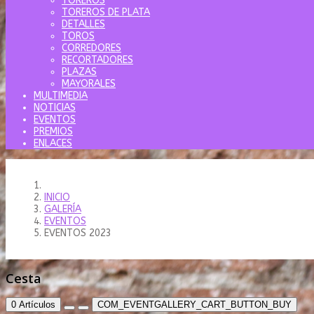
TOREROS
TOREROS DE PLATA
DETALLES
TOROS
CORREDORES
RECORTADORES
PLAZAS
MAYORALES
MULTIMEDIA
NOTICIAS
EVENTOS
PREMIOS
ENLACES
INICIO
GALERÍA
EVENTOS
EVENTOS 2023
Cesta
0
Artículos
COM_EVENTGALLERY_CART_BUTTON_BUY