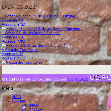
EVENTOS 2023
- Capea Solidaria S.S. de los Reyes " Domingo "
Imágenes: 79
Accesos: 4752
- Capea S.S. de los Reyes " Sabado "
Imágenes: 81
Accesos: 7392
V Gala del Toro Sanse
Imágenes: 39
Accesos: 3177
© David Glez. del Campo. Diseñado por
bgonzalezdc
Menú
INICIO
GALERÍA
ENCIERROS
EN LA PLAZA