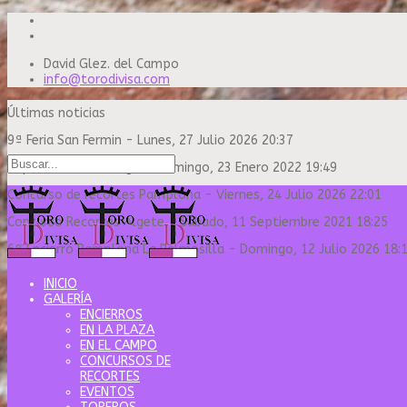
David Glez. del Campo
info@torodivisa.com
Últimas noticias
9ª Feria San Fermin
-
Lunes, 27 Julio 2026 20:37
Capea Sanse Domingo
-
Domingo, 23 Enero 2022 19:49
Concurso de recortes Pamplona
-
Viernes, 24 Julio 2026 22:01
Concurso Recortes Algete
-
Sábado, 11 Septiembre 2021 18:25
6º Encierro Pamplona La Palmosilla
-
Domingo, 12 Julio 2026 18:
INICIO
GALERÍA
ENCIERROS
EN LA PLAZA
EN EL CAMPO
CONCURSOS DE
RECORTES
EVENTOS