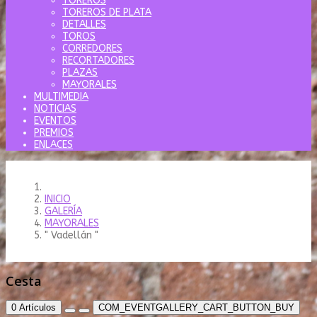
TOREROS
TOREROS DE PLATA
DETALLES
TOROS
CORREDORES
RECORTADORES
PLAZAS
MAYORALES
MULTIMEDIA
NOTICIAS
EVENTOS
PREMIOS
ENLACES
INICIO
GALERÍA
MAYORALES
" Vadellán "
Cesta
0
Artículos
COM_EVENTGALLERY_CART_BUTTON_BUY