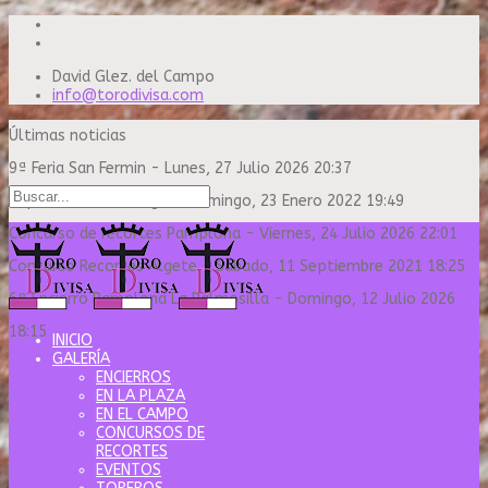
David Glez. del Campo
info@torodivisa.com
Últimas noticias
9ª Feria San Fermin
-
Lunes, 27 Julio 2026 20:37
Capea Sanse Domingo
-
Domingo, 23 Enero 2022 19:49
Concurso de recortes Pamplona
-
Viernes, 24 Julio 2026 22:01
Concurso Recortes Algete
-
Sábado, 11 Septiembre 2021 18:25
6º Encierro Pamplona La Palmosilla
-
Domingo, 12 Julio 2026
18:15
INICIO
GALERÍA
ENCIERROS
EN LA PLAZA
EN EL CAMPO
CONCURSOS DE
RECORTES
EVENTOS