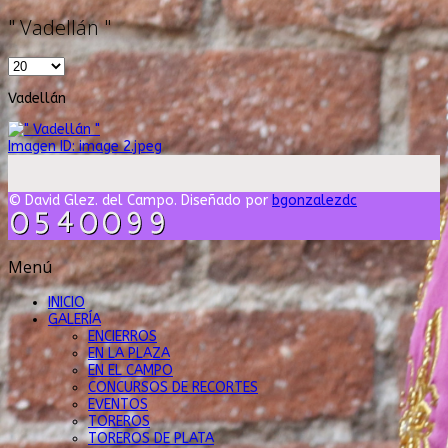
" Vadellán "
Vadellán
Imagen ID: image 2.jpeg
© David Glez. del Campo. Diseñado por
bgonzalezdc
Menú
INICIO
GALERÍA
ENCIERROS
EN LA PLAZA
EN EL CAMPO
CONCURSOS DE RECORTES
EVENTOS
TOREROS
TOREROS DE PLATA