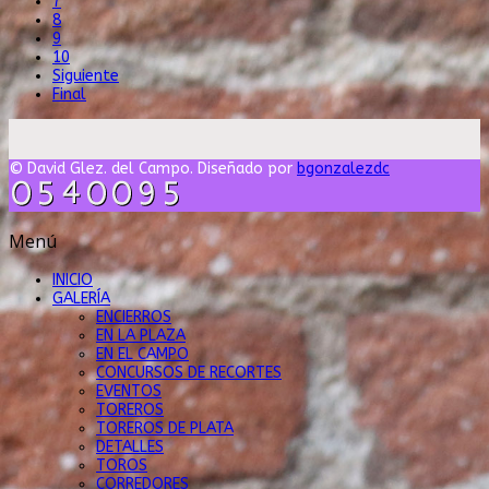
7
8
9
10
Siguiente
Final
© David Glez. del Campo. Diseñado por
bgonzalezdc
Menú
INICIO
GALERÍA
ENCIERROS
EN LA PLAZA
EN EL CAMPO
CONCURSOS DE RECORTES
EVENTOS
TOREROS
TOREROS DE PLATA
DETALLES
TOROS
CORREDORES