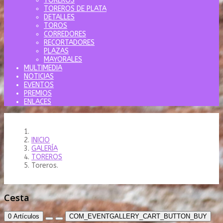
TOREROS
TOREROS DE PLATA
DETALLES
TOROS
CORREDORES
RECORTADORES
PLAZAS
MAYORALES
MULTIMEDIA
NOTICIAS
EVENTOS
PREMIOS
ENLACES
INICIO
GALERÍA
TOREROS
Toreros.
Cesta
0
Artículos
COM_EVENTGALLERY_CART_BUTTON_BUY