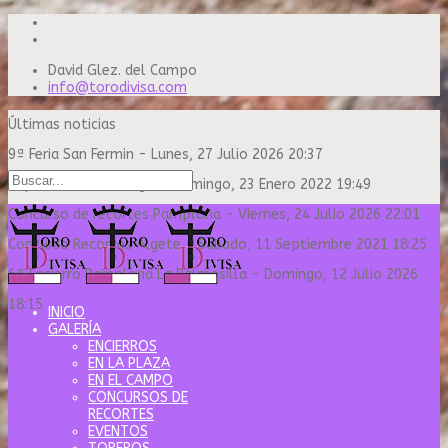
David Glez. del Campo
info@torodivisa.com
Últimas noticias
9ª Feria San Fermin
-
Lunes, 27 Julio 2026 20:37
Capea Sanse Domingo
-
Domingo, 23 Enero 2022 19:49
Concurso de recortes Pamplona
-
Viernes, 24 Julio 2026 22:01
Concurso Recortes Algete
-
Sábado, 11 Septiembre 2021 18:25
6º Encierro Pamplona La Palmosilla
-
Domingo, 12 Julio 2026
18:15
INICIO
GALERÍA
ENCIERROS
EN LA PLAZA
EN EL CAMPO
CONCURSOS DE
RECORTES
EVENTOS