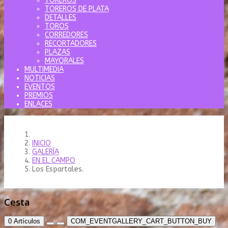
TOREROS
TOREROS DE PLATA
DETALLES
TOROS
CORREDORES
RECORTADORES
PLAZAS
MAYORALES
MULTIMEDIA
NOTICIAS
EVENTOS
PREMIOS
ENLACES
INICIO
GALERÍA
EN EL CAMPO
Los Espartales.
Cesta
0
Artículos
COM_EVENTGALLERY_CART_BUTTON_BUY