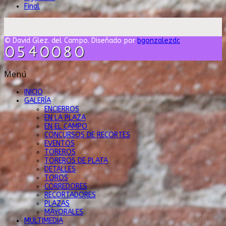
Final
© David Glez. del Campo. Diseñado por
bgonzalezdc
Menú
INICIO
GALERÍA
ENCIERROS
EN LA PLAZA
EN EL CAMPO
CONCURSOS DE RECORTES
EVENTOS
TOREROS
TOREROS DE PLATA
DETALLES
TOROS
CORREDORES
RECORTADORES
PLAZAS
MAYORALES
MULTIMEDIA