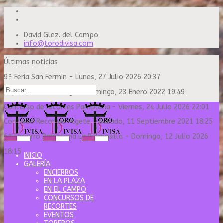
David Glez. del Campo
info@torodivisa.com
Últimas noticias
9ª Feria San Fermin
-
Lunes, 27 Julio 2026 20:37
Capea Sanse Domingo
-
Domingo, 23 Enero 2022 19:49
Concurso de recortes Pamplona
-
Viernes, 24 Julio 2026 22:01
Concurso Recortes Algete
-
Sábado, 11 Septiembre 2021 18:25
6º Encierro Pamplona La Palmosilla
-
Domingo, 12 Julio 2026
18:15
INICIO
GALERÍA
ENCIERROS
EN LA PLAZA
EN EL CAMPO
CONCURSOS DE
RECORTES
EVENTOS