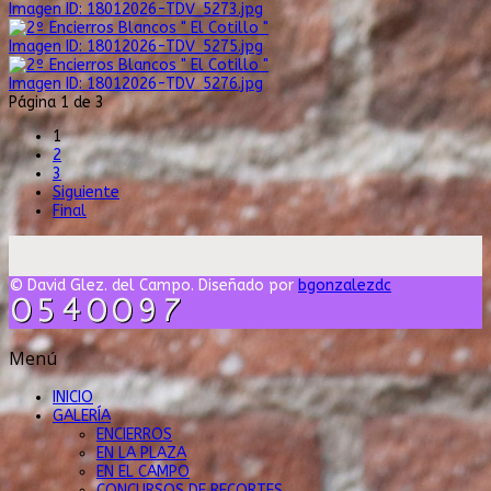
Imagen ID: 18012026-TDV_5273.jpg
Imagen ID: 18012026-TDV_5275.jpg
Imagen ID: 18012026-TDV_5276.jpg
Página 1 de 3
1
2
3
Siguiente
Final
© David Glez. del Campo. Diseñado por
bgonzalezdc
Menú
INICIO
GALERÍA
ENCIERROS
EN LA PLAZA
EN EL CAMPO
CONCURSOS DE RECORTES