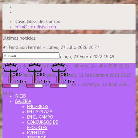
David Glez. del Campo
info@torodivisa.com
Últimas noticias
9ª Feria San Fermin
-
Lunes, 27 Julio 2026 20:37
Capea Sanse Domingo
-
Domingo, 23 Enero 2022 19:49
Concurso de recortes Pamplona
-
Viernes, 24 Julio 2026 22:01
Concurso Recortes Algete
-
Sábado, 11 Septiembre 2021 18:25
6º Encierro Pamplona La Palmosilla
-
Domingo, 12 Julio 2026
18:15
INICIO
GALERÍA
ENCIERROS
EN LA PLAZA
EN EL CAMPO
CONCURSOS DE
RECORTES
EVENTOS