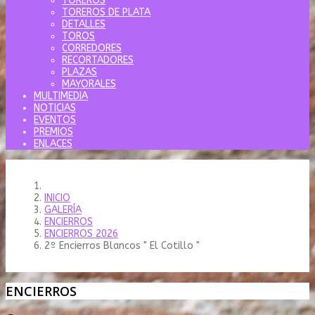
TOREROS
TOREROS DE PLATA
DETALLES
TOROS
CORREDORES
RECORTADORES
PLAZAS
MAYORALES
MULTIMEDIA
NOTICIAS
EVENTOS
PREMIOS
ENLACES
INICIO
GALERÍA
ENCIERROS
ENCIERROS 2026
2º Encierros Blancos " El Cotillo "
ENCIERROS