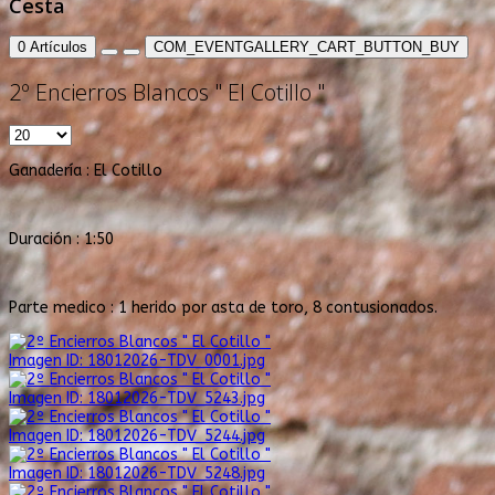
Cesta
0
Artículos
COM_EVENTGALLERY_CART_BUTTON_BUY
2º Encierros Blancos " El Cotillo "
Ganadería : El Cotillo
Duración : 1:50
Parte medico : 1 herido por asta de toro, 8 contusionados.
Imagen ID: 18012026-TDV_0001.jpg
Imagen ID: 18012026-TDV_5243.jpg
Imagen ID: 18012026-TDV_5244.jpg
Imagen ID: 18012026-TDV_5248.jpg