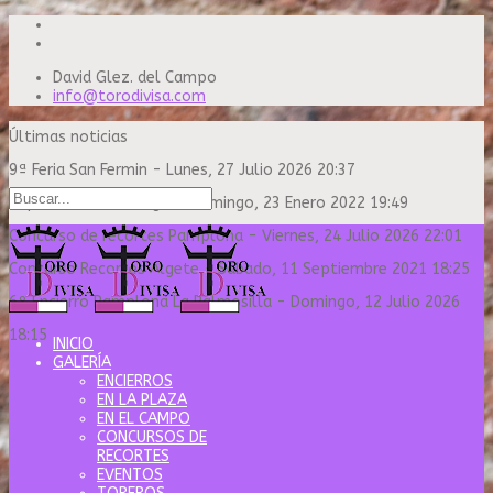
David Glez. del Campo
info@torodivisa.com
Últimas noticias
9ª Feria San Fermin
-
Lunes, 27 Julio 2026 20:37
Capea Sanse Domingo
-
Domingo, 23 Enero 2022 19:49
Concurso de recortes Pamplona
-
Viernes, 24 Julio 2026 22:01
Concurso Recortes Algete
-
Sábado, 11 Septiembre 2021 18:25
6º Encierro Pamplona La Palmosilla
-
Domingo, 12 Julio 2026
18:15
INICIO
GALERÍA
ENCIERROS
EN LA PLAZA
EN EL CAMPO
CONCURSOS DE
RECORTES
EVENTOS