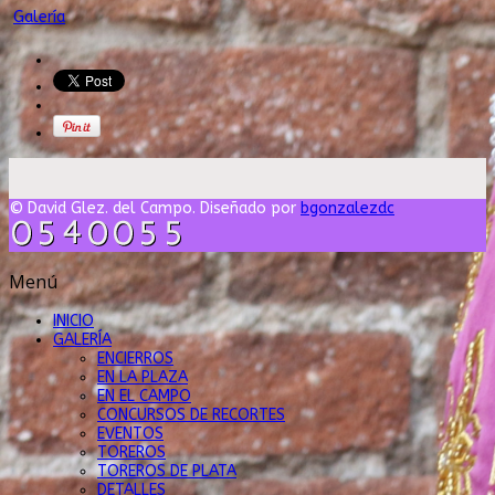
Galería
© David Glez. del Campo. Diseñado por
bgonzalezdc
Menú
INICIO
GALERÍA
ENCIERROS
EN LA PLAZA
EN EL CAMPO
CONCURSOS DE RECORTES
EVENTOS
TOREROS
TOREROS DE PLATA
DETALLES