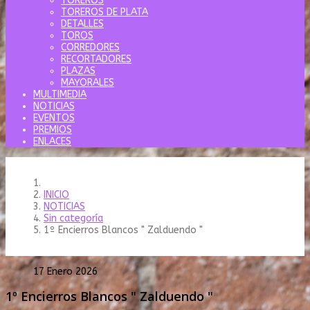
TOREROS
TOREROS DE PLATA
DETALLES
TOROS
CORREDORES
RECORTADORES
PLAZAS
MAYORALES
MULTIMEDIA
NOTICIAS
EVENTOS
PREMIOS
ENLACES
INICIO
NOTICIAS
Sin categoría
1º Encierros Blancos " Zalduendo "
17 Enero 2026
1º Encierros Blancos " Zalduendo "