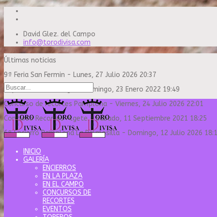
David Glez. del Campo
info@torodivisa.com
Últimas noticias
9ª Feria San Fermin
-
Lunes, 27 Julio 2026 20:37
Capea Sanse Domingo
-
Domingo, 23 Enero 2022 19:49
Concurso de recortes Pamplona
-
Viernes, 24 Julio 2026 22:01
Concurso Recortes Algete
-
Sábado, 11 Septiembre 2021 18:25
6º Encierro Pamplona La Palmosilla
-
Domingo, 12 Julio 2026 18:
INICIO
GALERÍA
ENCIERROS
EN LA PLAZA
EN EL CAMPO
CONCURSOS DE
RECORTES
EVENTOS