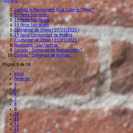
Galeria
Corrida In Memoriam José Cubero " Yiyo "
5ª Feria San Isidro
1ª Feria San Isidro
3ª Feria San Isidro
Colmenar de Oreja ( 07/05/2023 )
1ª Feria Comunidad de Madrid
Colmenar de Oreja ( 01/05/2023 )
Novillada " Las Ventas "
Corrida " Domingo de Resurección "
Corrida " Domingo de Ramos "
Página 9 de 18
Inicio
Anterior
4
5
6
7
8
9
10
11
12
13