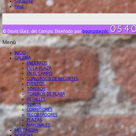
Siguiente
Final
© David Glez. del Campo. Diseñado por
bgonzalezdc
Menú
INICIO
GALERÍA
ENCIERROS
EN LA PLAZA
EN EL CAMPO
CONCURSOS DE RECORTES
EVENTOS
TOREROS
TOREROS DE PLATA
DETALLES
TOROS
CORREDORES
RECORTADORES
PLAZAS
MAYORALES
MULTIMEDIA
NOTICIAS