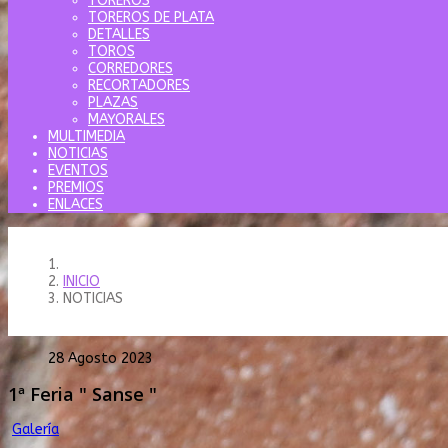
TOREROS
TOREROS DE PLATA
DETALLES
TOROS
CORREDORES
RECORTADORES
PLAZAS
MAYORALES
MULTIMEDIA
NOTICIAS
EVENTOS
PREMIOS
ENLACES
INICIO
NOTICIAS
28 Agosto 2023
1ª Feria " Sanse "
Galería